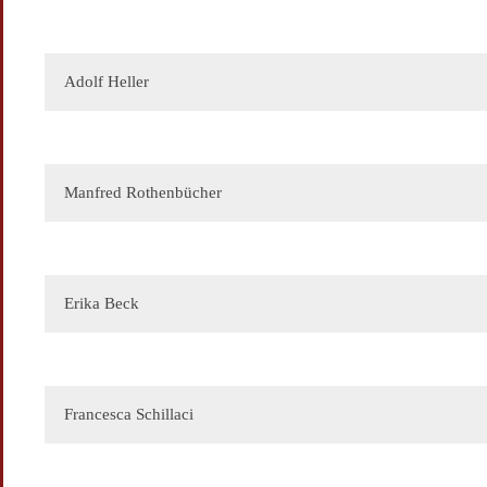
Adolf Heller
Ihre E-Mail
Manfred Rothenbücher
Ihr Name
Erika Beck
Ihre Botschaft
Francesca Schillaci
Ihre E-Mail