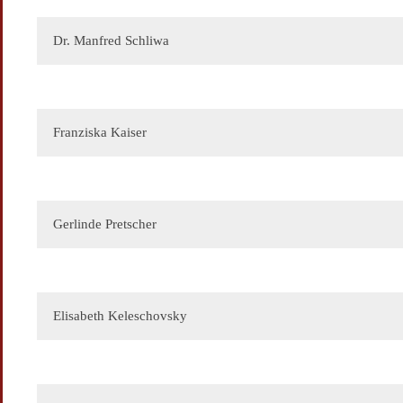
Ihre Botschaft
Dr. Manfred Schliwa
Franziska Kaiser
Gerlinde Pretscher
Elisabeth Keleschovsky
Ihre E-Mail
Ihr Name