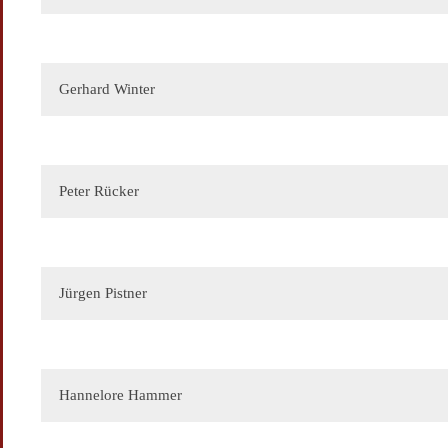
Ihre Botschaft
Gerhard Winter
Peter Rücker
Ihre E-Mail
Ihr Name
Jürgen Pistner
Ihre Botschaft
Hannelore Hammer