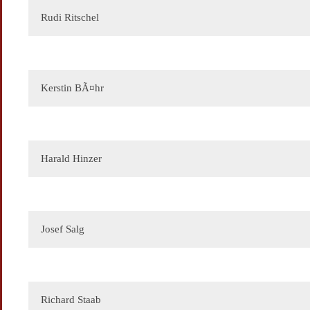
Ihre Botschaft
Rudi Ritschel
Ihr Name
Ihre E-Mail
Ihre Botschaft
Kerstin BÃ¤hr
Ihr Name
Ihre Botschaft
Harald Hinzer
Josef Salg
Richard Staab