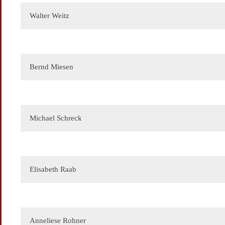
Walter Weitz
Bernd Miesen
Ihre E-Mail
Michael Schreck
Ihr Name
Ihre E-Mail
Ihre Botschaft
Elisabeth Raab
Ihr Name
Ihre E-Mail
Ihre E-Mail
Ihre Botschaft
Ihre E-Mail
Anneliese Rohner