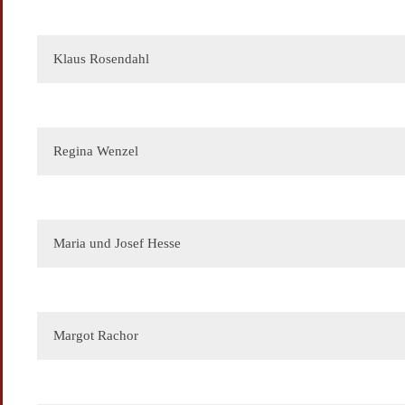
Ihr Name
Klaus Rosendahl
Ihre Botschaft
Regina Wenzel
Ihre E-Mail
Maria und Josef Hesse
Ihr Name
Ihre E-Mail
Ihre Botschaft
Margot Rachor
Ihr Name
Ihre E-Mail