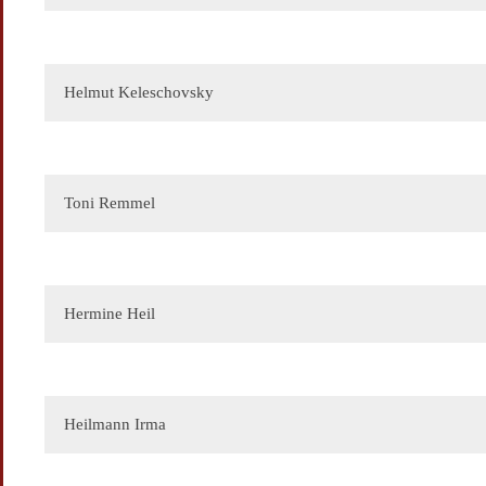
Helmut Keleschovsky
Toni Remmel
Hermine Heil
Ihre E-Mail
Heilmann Irma
Ihr Name